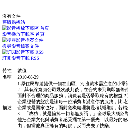
沒有文件
舊版點播站
影音播放下載區 首頁
搜尋影音檔案文件
訂閱影音下載 RSS
特性
數值
名稱
2010-08-29
1.原住民導遊提供一個在山區、河邊戲水需注意的小常
2．與有線寬頻公司幾次談判後，在合約未到期即無條
面對不合理的商品服務，消費者是否爭取應有的權益？
企業經營的態度是讓每一位消費者滿意你的服務，比花
描述
企業或是國家也好，面對危機處理將是考驗關鍵，若錯
3．「成功，就是輸掉一切都無所謂，」全球最大網路鞋
他把企業文化與消費者感受擺在第一優先，以最好的服
由，但當他真正擁有的時候，反而失去了快樂。