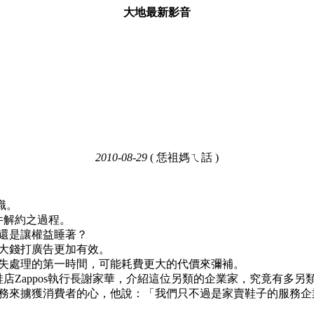
大地最新影音
2010-08-29
( 恁祖媽ㄟ話 )
識。
件解約之過程。
還是讓權益睡著？
大錢打廣告更加有效。
失處理的第一時間，可能耗費更大的代價來彌補。
店Zappos執行長謝家華，介紹這位另類的企業家，究竟有多另
務來擄獲消費者的心，他說：「我們只不過是家賣鞋子的服務企