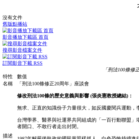
沒有文件
舊版點播站
影音播放下載區 首頁
搜尋影音檔案文件
訂閱影音下載 RSS
「刑法100條修
特性
數值
名稱
「刑法100條修正20周年」座談會
修改刑法100條的歷史意義與影響 (張炎憲教授總結)：
無求、正直的知識份子力量很大，如反國慶閱兵運動，
台灣學界、醫界與社運界共同組成的「一百行動聯盟」
者開口、不敢行者走出封閉。
描述
1987年解嚴後執政的國民黨照樣抓人，白色恐怖持續進