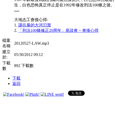
生，白色恐怖真正停止是在1992年修改刑法100條之後。
.....
大地志工會後心得:
1.
讓抗暴的大河氾濫
2.
「刑法100條修正20周年」座談會 ~ 會後心得
檔案
20120527-LAW.mp3
名稱
建立
05/30/2012 09:12
於:
下載
892 下載數
數
下載
返回