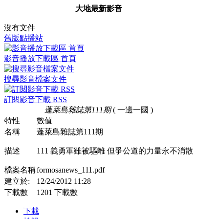
大地最新影音
沒有文件
舊版點播站
影音播放下載區 首頁
搜尋影音檔案文件
訂閱影音下載 RSS
蓬萊島雜誌第111期
( 一邊一國 )
特性
數值
名稱
蓬萊島雜誌第111期
描述
111 義勇軍雖被驅離 但爭公道的力量永不消散
檔案名稱
formosanews_111.pdf
建立於:
12/24/2012 11:28
下載數
1201 下載數
下載