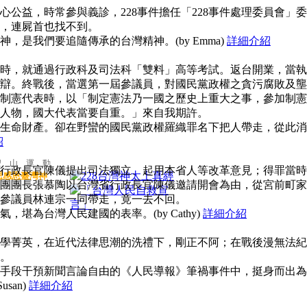
公益，時常參與義診，228事件擔任「228事件處理委員會」委
，連屍首也找不到。
，是我們要追隨傳承的台灣精神。(by Emma)
詳細介紹
時，就通過行政科及司法科「雙料」高等考試。返台開業，當執
辯。終戰後，當選第一屆參議員，對國民黨政權之貪污腐敗及壟
制憲代表時，以「制定憲法乃一國之歷史上重大之事，參加制憲
人物，國大代表當要自重。」來自我期許。
生命財產。卻在野蠻的國民黨政權羅織罪名下把人帶走，從此消
紹
聖 山 運 動
行政長官陳儀提出司法獨立、起用本省人等改革意見；得罪當時
思感恩臺灣神
團團長張慕陶以台灣省行政長官陳儀邀請開會為由，從宮前町家
參議員林連宗一同帶走，竟一去不回。
堪為台灣人民建國的表率。(by Cathy)
詳細介紹
學菁英，在近代法律思潮的洗禮下，剛正不阿；在戰後漫無法紀
。
手段干預新聞言論自由的《人民導報》筆禍事件中，挺身而出為
san)
詳細介紹