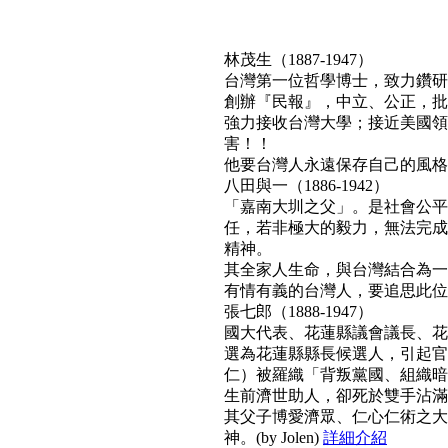
林茂生（1887-1947）
台灣第一位哲學博士，致力鑽研
創辦『民報』，中立、公正，批
強力接收台灣大學；接近美國領
害！！
他要台灣人永遠保存自己的風格與文
八田與一（1886-1942）
「嘉南大圳之父」。是社會公平
任，若非極大的毅力，無法完成
精神。
其全家人生命，與台灣結合為一
有情有義的台灣人，要追思此位真正利
張七郎（1888-1947）
國大代表、花蓮縣議會議長、花
選為花蓮縣縣長候選人，引起官
仁）被羅織「背叛黨國、組織暗
生前濟世助人，卻死於雙手沾滿
其父子博愛濟眾、仁心仁術之大
神。(by Jolen)
詳細介紹