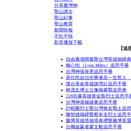
分享臺灣神
聖山講古
聖山紀事
聖山教育
新聞快報
不吐不快
影音播放下載
【追
自由廣場開幕暨台灣英雄揭碑
梅心怡（Lynn Miles）追思手冊
台灣神張炎憲追思手冊
原住民自治先覺者高一生哲人
護台革命英雄謝雪紅追思手冊
林茂生博士立像揭幕暨追思會
228抗暴英雄黃金島烈士追思手
台灣神道楊緒東追思手冊
許昭榮烈士暨台灣無名戰士追
陳智雄揭碑暨蔡有全烈士追思
圖博英雄塔揭塔典禮暨圖博英
台獨啟蒙者廖文毅追思手冊