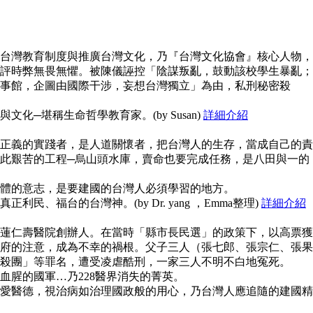
台灣教育制度與推廣台灣文化，乃『台灣文化協會』核心人物，
評時弊無畏無懼。被陳儀誣控「陰謀叛亂，鼓動該校學生暴亂；
事館，企圖由國際干涉，妄想台灣獨立」為由，私刑秘密殺
化─堪稱生命哲學教育家。(by Susan)
詳細介紹
正義的實踐者，是人道關懷者，把台灣人的生存，當成自己的責
此艱苦的工程─烏山頭水庫，賣命也要完成任務，是八田與一的
體的意志，是要建國的台灣人必須學習的地方。
民、福台的台灣神。(by Dr. yang ，Emma整理)
詳細介紹
蓮仁壽醫院創辦人。在當時「縣市長民選」的政策下，以高票獲
府的注意，成為不幸的禍根。父子三人（張七郎、張宗仁、張果
殺團」等罪名，遭受凌虐酷刑，一家三人不明不白地冤死。
血腥的國軍…乃228醫界消失的菁英。
愛醫德，視治病如治理國政般的用心，乃台灣人應追隨的建國精