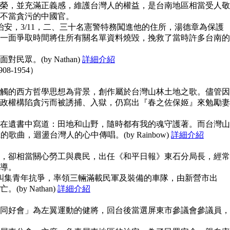
榮，並充滿正義感，維護台灣人的權益，是台南地區相當受人敬
不當貪污的中國官。
治安，3/11，二、三十名憲警特務闖進他的住所，湯德章為保護
一面爭取時間將住所有關名單資料燒毀，挽救了當時許多台南的
眾。(by Nathan)
詳細介紹
908-1954）
觸的西方哲學思想為背景，創作屬於台灣山林土地之歌。儘管因
政權構陷貪污而被誘捕、入獄，仍寫出『春之佐保姬』來勉勵妻
在遺書中寫道：田地和山野，隨時都有我的魂守護著。而台灣山
guna的歌曲，迴盪台灣人的心中傳唱。(by Rainbow)
詳細介紹
，卻相當關心勞工與農民，出任《和平日報》東石分局長，經常
導。
上糾集青年抗爭，率領三輛滿載民軍及裝備的車隊，由新營市出
y Nathan)
詳細介紹
同好會」為左翼運動的健將，回台後當選屏東市參議會參議員，