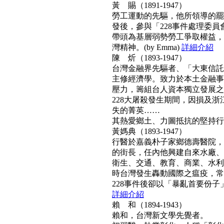
黃 賜（1891-1947）
勞工運動的先驅，他所領導的罷工
發後，參與「228事件處理委
帶頭為基層弱勢勞工爭取權益，
灣精神。(by Emma)
詳細介紹
陳 炘（1893-1947）
台灣金融界先驅者、「大東信託
主修經濟學。致力於本土金融事
壓力，籌組台人資本獨立發展之
228大屠殺發生期間，因損及浙
失的菁英……
其熱愛鄉土、力圖抵抗的堅持行動力
黃媽典（1893-1947）
行醫於嘉義朴子家鄉德壽醫院，
的街長，任內他興建自來水廠、
衛生、交通、教育、商業、水利
時台灣發生轟動國際之瘟疫，常
228事件後卻以「暴亂首要份子」
詳細介紹
賴 和（1894-1943）
賴和，台灣新文學先覺者。