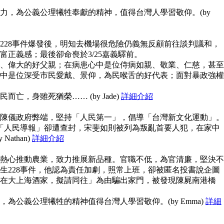
力，為公義公理犧牲奉獻的精神，值得台灣人學習敬仰。(by
228事件爆發後，明知去機場很危險仍義無反顧前往談判議和，
富正義感；最後卻命喪於3/25嘉義驛前。
、偉大的好父親；在病患心中是位侍病如親、敬業、仁慈，甚至
中是位深受市民愛戴、景仰，為民喉舌的好代表；面對暴政強權
亡，身雖死猶榮…… (by Jade)
詳細介紹
陳儀政府弊端，堅持「人民第一」，倡導「台灣新文化運動」。
但「人民導報」卻遭查封，宋斐如則被列為叛亂首要人犯，在家中
athan)
詳細介紹
熱心推動農業，致力推展新品種。官職不低，為官清廉，堅決不
生228事件，他認為責任加劇，照常上班，卻被匿名投書說企圖
在大上海酒家，擬請同往」為由騙出家門，被發現陳屍南港橋
為公義公理犧牲的精神值得台灣人學習敬仰。(by Emma)
詳細