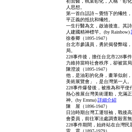
初習醫，執業彰化，人稱「彰化
人思想。
第一首白話詩～覺悟下的犧牲，
平正義的抵抗和犧牲。
一生行醫為文，啟迪後進。其詩
人建國精神標竿。(by Rainbow)
徐春卿（1895-1947）
台北市參議員，勇於揭發弊端，
局。
228事件後，擔任台北市228
力維持當時社會秩序，卻被當局列為
陳澄波（1895-1947）
他，是油彩的化身，畫筆似劍，
美術展覽會」，是台灣第一人。
228事件爆發後，被推為和平
熱心推展台灣美術運動，充滿正
神。(by Emma)
詳細介紹
陳 屋（1896-1947）
日治時期台灣工運領袖，戰後高票
會委員，前往軍法處調查殺害無
228事件期間，始終站在台灣民眾
雷 震（1897-1979）