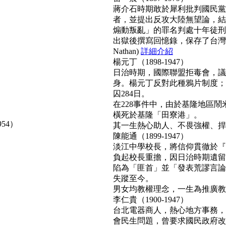
蔣介石時期敢於犀利批判國民黨
者，並提出反攻大陸無望論，結
煽動叛亂」的罪名判處十年徒刑
出獄後撰寫回憶錄，保存了台灣
Nathan)
詳細介紹
楊元丁（1898-1947）
日治時期，國際聯盟拒毒會，議
身。楊元丁反對此種鴉片制度；
囚284日。
在228事件中，由於基隆地區
橫死於基隆「田寮港」。
954）
其一生熱心助人、不畏強權、捍衛正
陳能通（1899-1947）
淡江中學校長，將信仰貫徹於『
負起校長重擔，因日治時期遺留
陷為「匪首」並「發表荒謬言論
失蹤至今。
男女均教權理念，一生為推廣教育無
李仁貴（1900-1947）
台北電器商人，熱心地方事務，
會民生問題，曾要求國民政府改