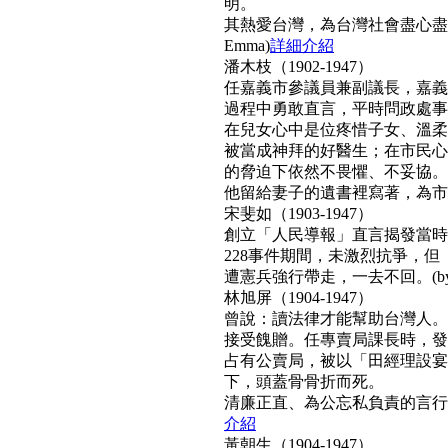
明。
其熱愛台灣，為台灣社會盡心盡
Emma)
詳細介紹
潘木枝（1902-1947）
任嘉義市參議員兼副議長，嘉義
過程中勇敢直言，平時問政處事
在兒女心中是位疼惜子女、溫柔
被當成神拜的好醫生；在市民心
的脅迫下依然不畏懼、不妥協。
他留給妻子的遺書裡寫著，為市民而
宋斐如（1903-1947）
創立「人民導報」直言揭發當時
228事件期間，未激烈抗爭，
遭憲兵強行帶走，一去不回。(by N
林旭屏（1904-1947）
曾說：讀法律才能幫助台灣人。
接受餽贈。任專賣局課長時，發
占有公賣局，被以「田經理設宴
下，頭蓋骨骨折而死。
清廉正直、為公忘私負責的言行，
介紹
黃朝生（1904-1947）