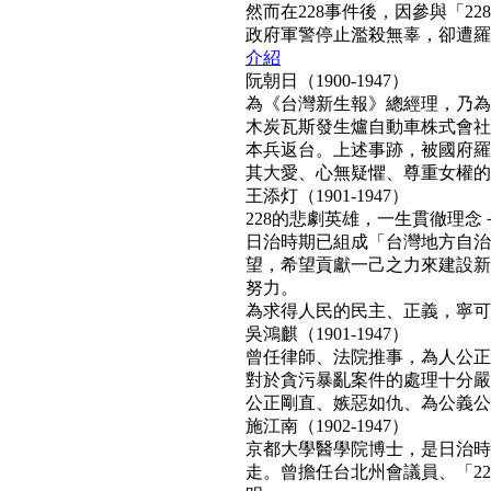
然而在228事件後，因參與「2
政府軍警停止濫殺無辜，卻遭羅織「
介紹
阮朝日（1900-1947）
為《台灣新生報》總經理，乃為
木炭瓦斯發生爐自動車株式會社
本兵返台。上述事跡，被國府羅織
其大愛、心無疑懼、尊重女權的真民
王添灯（1901-1947）
228的悲劇英雄，一生貫徹理
日治時期已組成「台灣地方自治
望，希望貢獻一己之力來建設新
努力。
為求得人民的民主、正義，寧可得罪
吳鴻麒（1901-1947）
曾任律師、法院推事，為人公正
對於貪污暴亂案件的處理十分嚴
公正剛直、嫉惡如仇、為公義公理
施江南（1902-1947）
京都大學醫學院博士，是日治時
走。曾擔任台北州會議員、「22