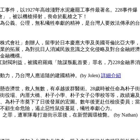
事件，以1927年高雄淺野水泥廠罷工事件最著名。228事件爆
員會」，被以機槍掃射，喪命於亂槍之下！
為公義、公理，無私犧牲奉獻的精神，是台灣人要效法傳承的台
株式會社」創辦人，留學於日本慶應大學及美國哥倫比亞大學，
業的拓展，為對抗日人消滅民族意識之文化侵略及對台金融經濟
金融機構。
江財閥利益，被國府羅織「陰謀叛亂首要」罪名，乃228金融界消
，乃台灣人應追隨的建國精神。(by Jolen)
詳細介紹
懸壺濟世，救人無數，有卓越拔群醫術。28歲時被任命為朴子街
街役場、內厝大橋、朴子小學、朴子女子公學校等等，政績遍及
、為朴子市奠下了日後發展的宏圖。數年後更赴任檢疫委員；當
不顧生命危險，遏止惡性鼠疫蔓延，犧牲奉獻心力。
之罪，遭軍隊毒打遊街示眾後，在新營圓環槍斃。 (by Nathan)