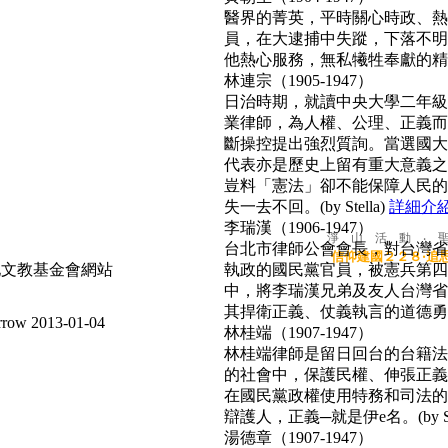
醫界的菁英，平時關心時政、熱心
員，在大逮捕中失蹤，下落不明
他熱心服務，無私犧牲奉獻的精神
林連宗（1905-1947）
日治時期，就讀中央大學二年級
業律師，為人權、公理、正義而
斷操控提出強烈質詢。當選國大
代表亦是歷史上留有重大意義之
豈料「憲法」卻不能保障人民的
失一去不回。(by Stella)
詳細介
李瑞漢（1906-1947）
淨 山 活 動 ‧ 
台北市律師公會會長，對台灣省
信仰建國２２８‧追
執政的國民黨官員，被憲兵第四
中，將李瑞漢兄弟及友人台灣省
其捍衛正義、仗義執言的道德勇氣，
2013-01-04
林桂端（1907-1947）
林桂端律師是留日回台的台籍法
的社會中，保護民權、伸張正義
在國民黨政權使用特務和司法的
辯護人，正義─就是伊e名。(by Su
湯德章（1907-1947）