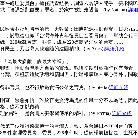
28事件處理委員會」擔任調查組長，調查六名殺人兇手，要求國民
陰謀叛亂首要」罪名，於家中被抓走遇害。(by Nathan)
詳細
民喉舌並批判時事的第一大報業；因應能源拮据創辦「日の丸式
」；於戰後組織「台灣海外青年復員促進委員會」，幫助台籍日
「228叛亂首謀」罪名，成為228媒體界消失的菁英……
主，乃台灣人應追隨的建國精神。(by Aries)
詳細介紹
念－「為最大多數，謀最大幸福」。
聯盟」推動台灣地方自治的實現。戰後初期對於新時代充滿希
台灣。積極活躍於政壇和新聞界，除辦報廣聽人民心聲外，問政
官員，也不得放過貪污公帑之官吏。(by Stella)
詳細介紹
剛直、嫉惡如仇，對於官吏貪污馬虎的作風十分不以為然，因此
格，從不加以寬待。
的精神，是台灣人要學習傳承的精神。(by Emma)
詳細介紹
代第二位獲得醫學博士的台灣人。致力為台籍日本兵回台而奔
8事件處理委員會」委員，228事件時，從病榻前被捉走，生死不