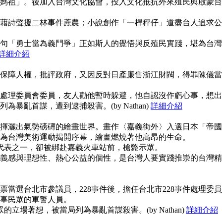
媽祖」。後加入台灣文化協會，投入文化抵抗外來殖民與啟蒙台
藉詩聲援二林事件蔗農；小說創作「一桿秤仔」道盡台人追求公
句「勇士當為義鬥爭」正如斯人的覺悟與反殖民實踐，堪為台灣
詳細介紹
保障人權，批評政府，又因反對日產廉售浙江財閥，得罪陳儀當
事件處理委員會委員，友人勸他暫時躲避，他自認沒作虧心事，想出
暴亂首謀，遭到逮捕殺害。(by Nathan)
詳細介紹
揮灑出氣勢磅礡的繪畫世界。畫作〈嘉義街外〉入選日本「帝國
為台灣美術運動揭開序幕，繪畫燃燒著他高昂的生命。
使代表之一，卻被綁赴嘉義火車站前，槍斃示眾。
義感與理想性、熱心公益的個性，是台灣人要實踐推崇的台灣精
當選台北市參議員，228事件後，擔任台北市228事件處理委員
辜民眾的軍警人員。
的立場著想，被當局列為暴亂首謀殺害。(by Nathan)
詳細介紹