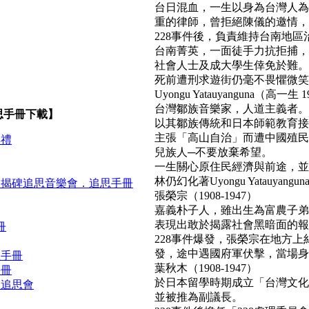
台日混血，一生以身為台灣人為
重的律師，曾拒絕陳儀的邀情，
228事件後，負責維持台南地區
台南菁英，一面徒手力抗拒捕，
社會人士及成大學生倖免於難。
死前遭刑求遊街仍毫不畏懼微笑面對民
Uyongu Yatauyanguna（高一生 1
台灣鄒族音樂家，人道主義者。
思手冊下載】
以其鄒族傳統和日本師範教育接
主張「高山自治」而遭中國殖民
典禮
兒族人─不要放棄希望。
一生關心原住民經濟與前途，並
林仍幻化著Uyongu Yatauyan
．揭碑追思音樂會．追思手冊
張榮宗（1908-1947）
嘉義朴子人，雖出生為富農子弟
表現出敢於揭露社會黑暗面的報
冊
228事件爆發，張榮宗在地方
發，途中遇國府軍伏擊，當場身亡。(b
思手冊
葉秋木（1908-1947）
手冊
於日本留學時期成立「台灣文化
靈追思會
並被推為副議長。