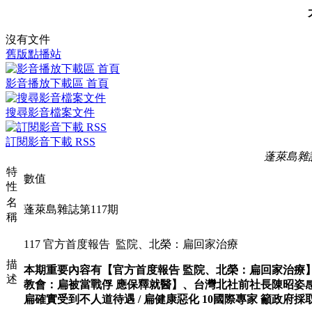
沒有文件
舊版點播站
影音播放下載區 首頁
搜尋影音檔案文件
訂閱影音下載 RSS
蓬萊島雜誌
特
數值
性
名
蓬萊島雜誌第117期
稱
117 官方首度報告 監院、北榮：扁回家治療
描
本期重要內容有【官方首度報告 監院、北榮：扁回家治療
述
教會：扁被當戰俘 應保釋就醫】、台灣北社前社長陳昭姿
扁確實受到不人道待遇 / 扁健康惡化 10國際專家 籲政府