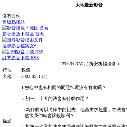
大地最新影音
沒有文件
舊版點播站
影音播放下載區 首頁
搜尋影音檔案文件
訂閱影音下載 RSS
2003-05-31(1)
( 祈安祈福法會 )
特性
數值
名稱
2003-05-31(1)
1.您心中也有相同的問題卻還沒有答案嗎？
a.初ㄧ、十五的法會有什麼作用？
b.為什麼可以將家中的祖先、地基主求超靈，在法
然後我們就會比較順利？
描述
c.對第一次參加法會的同修應該怎麼做才會感覺有法