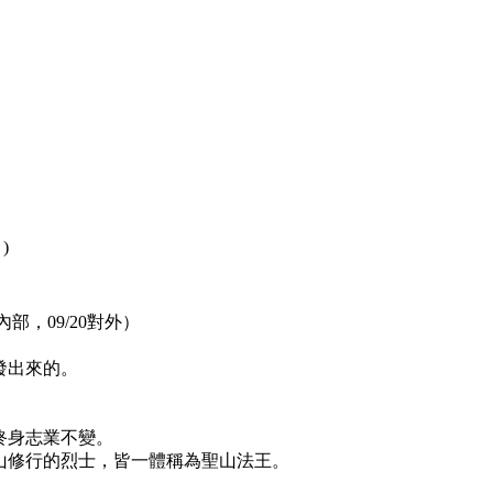
)
部，09/20對外）
發出來的。
終身志業不變。
山修行的烈士，皆一體稱為聖山法王。