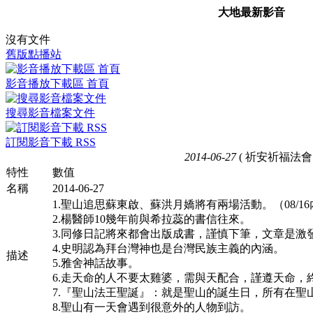
大地最新影音
沒有文件
舊版點播站
影音播放下載區 首頁
搜尋影音檔案文件
訂閱影音下載 RSS
2014-06-27
( 祈安祈福法會 
特性
數值
名稱
2014-06-27
1.聖山追思蘇東啟、蘇洪月嬌將有兩場活動。（08/16內
2.楊醫師10幾年前與希拉蕊的書信往來。
3.同修日記將來都會出版成書，謹慎下筆，文章是激
4.史明認為拜台灣神也是台灣民族主義的內涵。
描述
5.雅舍神話故事。
6.走天命的人不要太雞婆，需與天配合，謹遵天命，
7.『聖山法王聖誕』：就是聖山的誕生日，所有在聖
8.聖山有一天會遇到很意外的人物到訪。