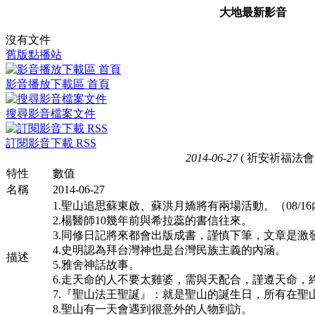
大地最新影音
沒有文件
舊版點播站
影音播放下載區 首頁
搜尋影音檔案文件
訂閱影音下載 RSS
2014-06-27
( 祈安祈福法會 
特性
數值
名稱
2014-06-27
1.聖山追思蘇東啟、蘇洪月嬌將有兩場活動。（08/16內
2.楊醫師10幾年前與希拉蕊的書信往來。
3.同修日記將來都會出版成書，謹慎下筆，文章是激
4.史明認為拜台灣神也是台灣民族主義的內涵。
描述
5.雅舍神話故事。
6.走天命的人不要太雞婆，需與天配合，謹遵天命，
7.『聖山法王聖誕』：就是聖山的誕生日，所有在聖
8.聖山有一天會遇到很意外的人物到訪。