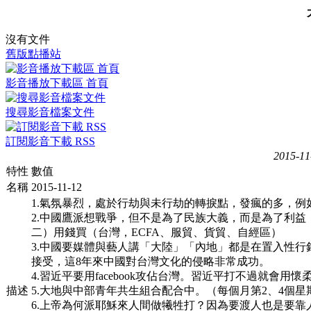
沒有文件
舊版點播站
影音播放下載區 首頁
搜尋影音檔案文件
訂閱影音下載 RSS
2015-11
特性
數值
名稱
2015-11-12
1.氣氛暴烈，處於行劫與未行劫的轉捩點，發瘋的多，例
2.中國鷹派想戰爭，但不是為了民族大義，而是為了利
二）用錢買（台灣，ECFA、服貿、貨貿、自經區）
3.中國要媒體與藝人講「大陸」「內地」都是在置入性
接受，這8年來中國對台灣文化的侵略非常成功。
4.習近平要用facebook攻佔台灣。習近平打不過就
描述
5.大地與中部青年共生組合配合中。（每個月第2、4
6.上帝為何派耶穌來人間做犧牲打？因為要渡人也是要