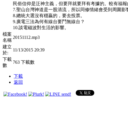
民俗信仰是泛神主義，但要拜就要拜有考據的。較有福
7.聖山台灣神道是一股清流，所以同修情緒會受到周圍
8.總統大選沒有穩贏的，要去投票。
9.廣電三法為何有線台要鬥無線台？
10.談電磁波對生活的影響。
檔案
20151112.mp3
名稱
建立
11/13/2015 20:39
於:
下載
763 下載數
數
下載
返回