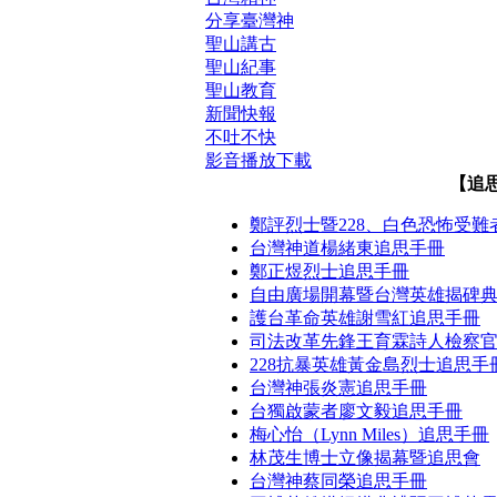
分享臺灣神
聖山講古
聖山紀事
聖山教育
新聞快報
不吐不快
影音播放下載
【追
鄭評烈士暨228、白色恐怖受難
台灣神道楊緒東追思手冊
鄭正煜烈士追思手冊
自由廣場開幕暨台灣英雄揭碑
護台革命英雄謝雪紅追思手冊
司法改革先鋒王育霖詩人檢察
228抗暴英雄黃金島烈士追思手
台灣神張炎憲追思手冊
台獨啟蒙者廖文毅追思手冊
梅心怡（Lynn Miles）追思手冊
林茂生博士立像揭幕暨追思會
台灣神蔡同榮追思手冊