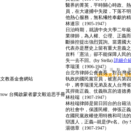
醫界的菁英，平時關心時政、熱心
員，在大逮捕中失蹤，下落不明
他熱心服務，無私犧牲奉獻的精神
林連宗（1905-1947）
日治時期，就讀中央大學二年級
業律師，為人權、公理、正義而
斷操控提出強烈質詢。當選國大
代表亦是歷史上留有重大意義之
豈料「憲法」卻不能保障人民的
失一去不回。(by Stella)
詳細介
李瑞漢（1906-1947）
淨 山 活 動 ‧ 
台北市律師公會會長，對台灣省
信仰建國２２８‧追
執政的國民黨官員，被憲兵第四
中，將李瑞漢兄弟及友人台灣省
其捍衛正義、仗義執言的道德勇氣，
台獨啟蒙者廖文毅追思手冊
林桂端（1907-1947）
林桂端律師是留日回台的台籍法
的社會中，保護民權、伸張正義
在國民黨政權使用特務和司法的
辯護人，正義─就是伊e名。(by Su
湯德章（1907-1947）