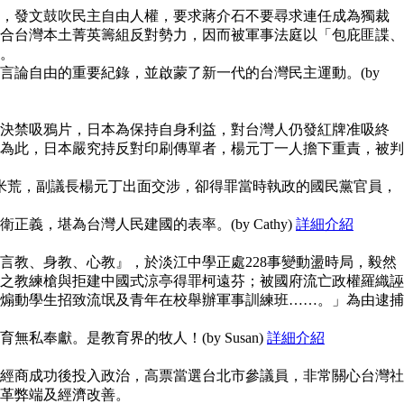
，發文鼓吹民主自由人權，要求蔣介石不要尋求連任成為獨裁
合台灣本土菁英籌組反對勢力，因而被軍事法庭以「包庇匪諜、
。
言論自由的重要紀錄，並啟蒙了新一代的台灣民主運動。(by
決禁吸鴉片，日本為保持自身利益，對台灣人仍發紅牌准吸終
為此，日本嚴究持反對印刷傳單者，楊元丁一人擔下重責，被判
鬧米荒，副議長楊元丁出面交涉，卻得罪當時執政的國民黨官員，
義，堪為台灣人民建國的表率。(by Cathy)
詳細介紹
言教、身教、心教』，於淡江中學正處228事變動盪時局，毅然
之教練槍與拒建中國式涼亭得罪柯遠芬；被國府流亡政權羅織誣
煽動學生招致流氓及青年在校舉辦軍事訓練班……。」為由逮捕
私奉獻。是教育界的牧人！(by Susan)
詳細介紹
經商成功後投入政治，高票當選台北市參議員，非常關心台灣社
革弊端及經濟改善。