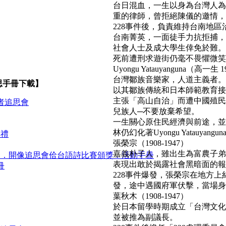
台日混血，一生以身為台灣人為
重的律師，曾拒絕陳儀的邀情，
228事件後，負責維持台南地區
台南菁英，一面徒手力抗拒捕，
社會人士及成大學生倖免於難。
死前遭刑求遊街仍毫不畏懼微笑面對民
Uyongu Yatauyanguna（高一生 1
台灣鄒族音樂家，人道主義者。
思手冊下載】
以其鄒族傳統和日本師範教育接
主張「高山自治」而遭中國殖民
者追思會
兒族人─不要放棄希望。
一生關心原住民經濟與前途，並
林仍幻化著Uyongu Yatauyan
典禮
張榮宗（1908-1947）
嘉義朴子人，雖出生為富農子弟
官．開像追思會佮台語詩比賽頒獎．活動手冊
表現出敢於揭露社會黑暗面的報
冊
228事件爆發，張榮宗在地方
發，途中遇國府軍伏擊，當場身亡。(b
葉秋木（1908-1947）
於日本留學時期成立「台灣文化
並被推為副議長。