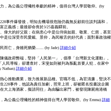
力，為公義公理犧牲奉獻的精神，值得台灣人學習敬仰。(by
228事件爆發後，明知去機場很危險仍義無反顧前往談判議和，
富正義感；最後卻命喪於3/25嘉義驛前。
、偉大的好父親；在病患心中是位侍病如親、敬業、仁慈，甚至
中是位深受市民愛戴、景仰，為民喉舌的好代表；面對暴政強權
亡，身雖死猶榮…… (by Jade)
詳細介紹
陳儀政府弊端，堅持「人民第一」，倡導「台灣新文化運動」。
但「人民導報」卻遭查封，宋斐如則被列為叛亂首要人犯，在家中
athan)
詳細介紹
熱心推動農業，致力推展新品種。官職不低，為官清廉，堅決不
生228事件，他認為責任加劇，照常上班，卻被匿名投書說企圖
在大上海酒家，擬請同往」為由騙出家門，被發現陳屍南港橋
為公義公理犧牲的精神值得台灣人學習敬仰。(by Emma)
詳細