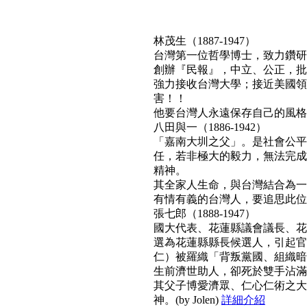
林茂生（1887-1947）
台灣第一位哲學博士，致力鑽研
創辦『民報』，中立、公正，批
強力接收台灣大學；接近美國領
害！！
他要台灣人永遠保存自己的風格與文
八田與一（1886-1942）
「嘉南大圳之父」。是社會公平
任，若非極大的毅力，無法完成
精神。
其全家人生命，與台灣結合為一
有情有義的台灣人，要追思此位真正利
張七郎（1888-1947）
國大代表、花蓮縣議會議長、花
選為花蓮縣縣長候選人，引起官
仁）被羅織「背叛黨國、組織暗
生前濟世助人，卻死於雙手沾滿
其父子博愛濟眾、仁心仁術之大
神。(by Jolen)
詳細介紹