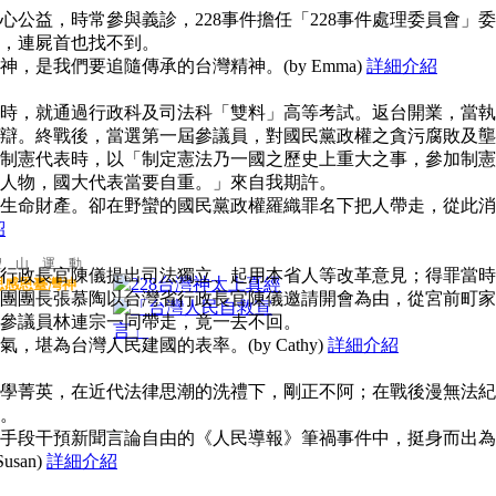
公益，時常參與義診，228事件擔任「228事件處理委員會」委
，連屍首也找不到。
，是我們要追隨傳承的台灣精神。(by Emma)
詳細介紹
時，就通過行政科及司法科「雙料」高等考試。返台開業，當執
辯。終戰後，當選第一屆參議員，對國民黨政權之貪污腐敗及壟
制憲代表時，以「制定憲法乃一國之歷史上重大之事，參加制憲
人物，國大代表當要自重。」來自我期許。
生命財產。卻在野蠻的國民黨政權羅織罪名下把人帶走，從此消
紹
聖 山 運 動
行政長官陳儀提出司法獨立、起用本省人等改革意見；得罪當時
思感恩臺灣神
團團長張慕陶以台灣省行政長官陳儀邀請開會為由，從宮前町家
參議員林連宗一同帶走，竟一去不回。
堪為台灣人民建國的表率。(by Cathy)
詳細介紹
學菁英，在近代法律思潮的洗禮下，剛正不阿；在戰後漫無法紀
。
手段干預新聞言論自由的《人民導報》筆禍事件中，挺身而出為
san)
詳細介紹