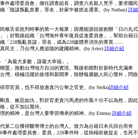
28事件處理委員會」擔任調查組長，調查六名殺人兇手，要求國民
陰謀叛亂首要」罪名，於家中被抓走遇害。(by Nathan)
詳細
民喉舌並批判時事的第一大報業；因應能源拮据創辦「日の丸式
」；於戰後組織「台灣海外青年復員促進委員會」，幫助台籍日
「228叛亂首謀」罪名，成為228媒體界消失的菁英……
主，乃台灣人應追隨的建國精神。(by Aries)
詳細介紹
念－「為最大多數，謀最大幸福」。
聯盟」推動台灣地方自治的實現。戰後初期對於新時代充滿希
台灣。積極活躍於政壇和新聞界，除辦報廣聽人民心聲外，問政
官員，也不得放過貪污公帑之官吏。(by Stella)
詳細介紹
剛直、嫉惡如仇，對於官吏貪污馬虎的作風十分不以為然，因此
格，從不加以寬待。
的精神，是台灣人要學習傳承的精神。(by Emma)
詳細介紹
代第二位獲得醫學博士的台灣人。致力為台籍日本兵回台而奔
8事件處理委員會」委員，228事件時，從病榻前被捉走，生死不