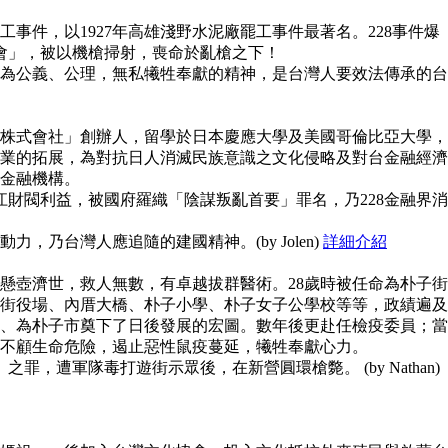
事件，以1927年高雄淺野水泥廠罷工事件最著名。228事件爆
員會」，被以機槍掃射，喪命於亂槍之下！
為公義、公理，無私犧牲奉獻的精神，是台灣人要效法傳承的台
株式會社」創辦人，留學於日本慶應大學及美國哥倫比亞大學，
業的拓展，為對抗日人消滅民族意識之文化侵略及對台金融經濟
金融機構。
江財閥利益，被國府羅織「陰謀叛亂首要」罪名，乃228金融界消
，乃台灣人應追隨的建國精神。(by Jolen)
詳細介紹
懸壺濟世，救人無數，有卓越拔群醫術。28歲時被任命為朴子街
街役場、內厝大橋、朴子小學、朴子女子公學校等等，政績遍及
、為朴子市奠下了日後發展的宏圖。數年後更赴任檢疫委員；當
不顧生命危險，遏止惡性鼠疫蔓延，犧牲奉獻心力。
之罪，遭軍隊毒打遊街示眾後，在新營圓環槍斃。 (by Nathan)