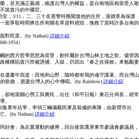
榮，並充滿正義感，維護台灣人的權益，是台南地區相當受人敬
不當貪污的中國官。
治安，3/11，二、三十名憲警特務闖進他的住所，湯德章為保護
一面爭取時間將住所有關名單資料燒毀，挽救了當時許多台南的
眾。(by Nathan)
詳細介紹
908-1954）
觸的西方哲學思想為背景，創作屬於台灣山林土地之歌。儘管因
政權構陷貪污而被誘捕、入獄，仍寫出『春之佐保姬』來勉勵妻
在遺書中寫道：田地和山野，隨時都有我的魂守護著。而台灣山
guna的歌曲，迴盪台灣人的心中傳唱。(by Rainbow)
詳細介紹
，卻相當關心勞工與農民，出任《和平日報》東石分局長，經常
導。
上糾集青年抗爭，率領三輛滿載民軍及裝備的車隊，由新營市出
y Nathan)
詳細介紹
同好會」為左翼運動的健將，回台後當選屏東市參議會參議員，