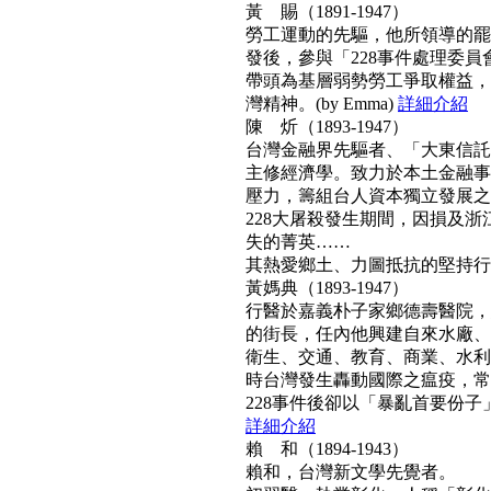
黃 賜（1891-1947）
勞工運動的先驅，他所領導的罷工
發後，參與「228事件處理委
帶頭為基層弱勢勞工爭取權益，
灣精神。(by Emma)
詳細介紹
陳 炘（1893-1947）
台灣金融界先驅者、「大東信託
主修經濟學。致力於本土金融事
壓力，籌組台人資本獨立發展之
228大屠殺發生期間，因損及浙
失的菁英……
其熱愛鄉土、力圖抵抗的堅持行動力
黃媽典（1893-1947）
行醫於嘉義朴子家鄉德壽醫院，
的街長，任內他興建自來水廠、
衛生、交通、教育、商業、水利
時台灣發生轟動國際之瘟疫，常
228事件後卻以「暴亂首要份子」
詳細介紹
賴 和（1894-1943）
賴和，台灣新文學先覺者。