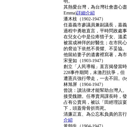
明。
其熱愛台灣，為台灣社會盡心盡
Emma)
詳細介紹
潘木枝（1902-1947）
任嘉義市參議員兼副議長，嘉義
過程中勇敢直言，平時問政處事
在兒女心中是位疼惜子女、溫柔
被當成神拜的好醫生；在市民心
的脅迫下依然不畏懼、不妥協。
他留給妻子的遺書裡寫著，為市民而
宋斐如（1903-1947）
創立「人民導報」直言揭發當時
228事件期間，未激烈抗爭，
遭憲兵強行帶走，一去不回。(by N
林旭屏（1904-1947）
曾說：讀法律才能幫助台灣人。
接受餽贈。任專賣局課長時，發
占有公賣局，被以「田經理設宴
下，頭蓋骨骨折而死。
清廉正直、為公忘私負責的言行，
介紹
黃朝生（1904-1947）