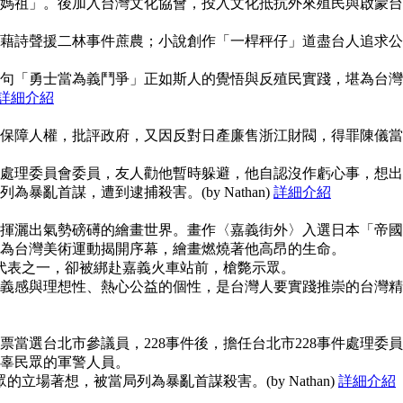
媽祖」。後加入台灣文化協會，投入文化抵抗外來殖民與啟蒙台
藉詩聲援二林事件蔗農；小說創作「一桿秤仔」道盡台人追求公
句「勇士當為義鬥爭」正如斯人的覺悟與反殖民實踐，堪為台灣
詳細介紹
保障人權，批評政府，又因反對日產廉售浙江財閥，得罪陳儀當
事件處理委員會委員，友人勸他暫時躲避，他自認沒作虧心事，想出
暴亂首謀，遭到逮捕殺害。(by Nathan)
詳細介紹
揮灑出氣勢磅礡的繪畫世界。畫作〈嘉義街外〉入選日本「帝國
為台灣美術運動揭開序幕，繪畫燃燒著他高昂的生命。
使代表之一，卻被綁赴嘉義火車站前，槍斃示眾。
義感與理想性、熱心公益的個性，是台灣人要實踐推崇的台灣精
當選台北市參議員，228事件後，擔任台北市228事件處理委員
辜民眾的軍警人員。
的立場著想，被當局列為暴亂首謀殺害。(by Nathan)
詳細介紹