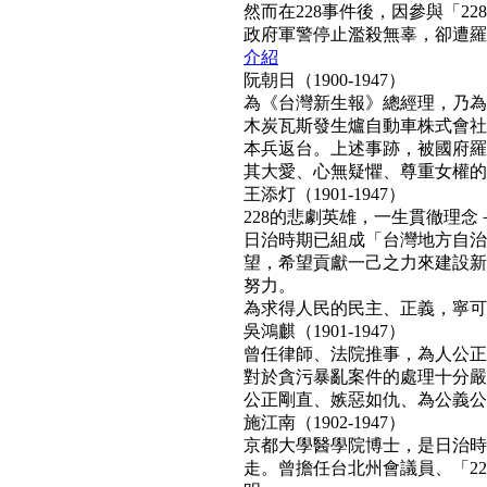
然而在228事件後，因參與「2
政府軍警停止濫殺無辜，卻遭羅織「
介紹
阮朝日（1900-1947）
為《台灣新生報》總經理，乃為
木炭瓦斯發生爐自動車株式會社
本兵返台。上述事跡，被國府羅織
其大愛、心無疑懼、尊重女權的真民
王添灯（1901-1947）
228的悲劇英雄，一生貫徹理
日治時期已組成「台灣地方自治
望，希望貢獻一己之力來建設新
努力。
為求得人民的民主、正義，寧可得罪
吳鴻麒（1901-1947）
曾任律師、法院推事，為人公正
對於貪污暴亂案件的處理十分嚴
公正剛直、嫉惡如仇、為公義公理
施江南（1902-1947）
京都大學醫學院博士，是日治時
走。曾擔任台北州會議員、「22