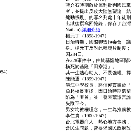
蔣介石時期敢於犀利批判國民黨
者，並提出反攻大陸無望論，結
煽動叛亂」的罪名判處十年徒刑
出獄後撰寫回憶錄，保存了台灣
Nathan)
詳細介紹
楊元丁（1898-1947）
日治時期，國際聯盟拒毒會，議
身。楊元丁反對此種鴉片制度；
囚284日。
在228事件中，由於基隆地區
橫死於基隆「田寮港」。
954）
其一生熱心助人、不畏強權、捍衛正
陳能通（1899-1947）
淡江中學校長，將信仰貫徹於『
負起校長重擔，因日治時期遺留
陷為「匪首」並「發表荒謬言論
失蹤至今。
男女均教權理念，一生為推廣教育無
李仁貴（1900-1947）
台北電器商人，熱心地方事務，
會民生問題，曾要求國民政府改