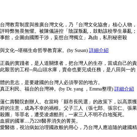
台灣教育制度與推廣台灣文化，乃『台灣文化協會』核心人物，
評時弊無畏無懼。被陳儀誣控「陰謀叛亂，鼓動該校學生暴亂；
事館，企圖由國際干涉，妄想台灣獨立」為由，私刑秘密殺
化─堪稱生命哲學教育家。(by Susan)
詳細介紹
正義的實踐者，是人道關懷者，把台灣人的生存，當成自己的責
此艱苦的工程─烏山頭水庫，賣命也要完成任務，是八田與一的
體的意志，是要建國的台灣人必須學習的地方。
民、福台的台灣神。(by Dr. yang ，Emma整理)
詳細介紹
蓮仁壽醫院創辦人。在當時「縣市長民選」的政策下，以高票獲
府的注意，成為不幸的禍根。父子三人（張七郎、張宗仁、張果
殺團」等罪名，遭受凌虐酷刑，一家三人不明不白地冤死。
血腥的國軍…乃228醫界消失的菁英。
愛醫德，視治病如治理國政般的用心，乃台灣人應追隨的建國精