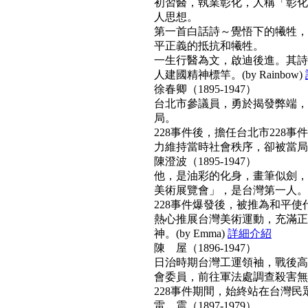
初習醫，執業彰化，人稱「彰化
人思想。
第一首白話詩～覺悟下的犧牲，
平正義的抵抗和犧牲。
一生行醫為文，啟迪後進。其詩
人建國精神標竿。(by Rainbow)
徐春卿（1895-1947）
台北市參議員，勇於揭發弊端，
局。
228事件後，擔任台北市228
力維持當時社會秩序，卻被當局列為
陳澄波（1895-1947）
他，是油彩的化身，畫筆似劍，
美術展覽會」，是台灣第一人。
228事件爆發後，被推為和平
熱心推展台灣美術運動，充滿正
神。(by Emma)
詳細介紹
陳 屋（1896-1947）
日治時期台灣工運領袖，戰後高票
會委員，前往軍法處調查殺害無
228事件期間，始終站在台灣民眾
雷 震（1897-1979）