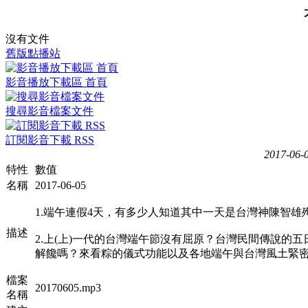
沒有文件
舊版點播站
影音播放下載區 首頁
搜尋影音檔案文件
訂閱影音下載 RSS
2017-06-
特性
數值
名稱
2017-06-05
1.端午連假4天，有多少人知道其中一天是台灣神陳智雄殉道
描述
2.上(上)一代的台灣端午節沒有屈原？台灣民間傳說的
解饞嗎？來看粽的儀式功能以及各地端午與台灣風土緊
檔案
20170605.mp3
名稱