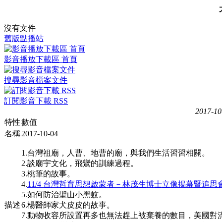
沒有文件
舊版點播站
影音播放下載區 首頁
搜尋影音檔案文件
訂閱影音下載 RSS
2017-10
特性
數值
名稱
2017-10-04
1.台灣祖廟，人曹、地曹的廟，與我們生活習習相關。
2.談廟宇文化，飛鸞的訓練過程。
3.桃筆的故事。
4.
11/4 台灣哲育思想啟蒙者－林茂生博士立像揭幕暨追思
5.如何防治聖山小黑蚊。
描述
6.楊醫師家犬皮皮的故事。
7.動物收容所設置再多也無法趕上被棄養的數目，美國對