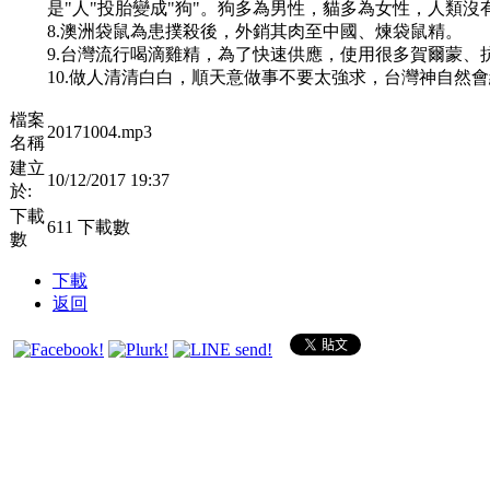
是"人"投胎變成"狗"。狗多為男性，貓多為女性，人類
8.澳洲袋鼠為患撲殺後，外銷其肉至中國、煉袋鼠精。
9.台灣流行喝滴雞精，為了快速供應，使用很多賀爾蒙、
10.做人清清白白，順天意做事不要太強求，台灣神自然
檔案
20171004.mp3
名稱
建立
10/12/2017 19:37
於:
下載
611 下載數
數
下載
返回