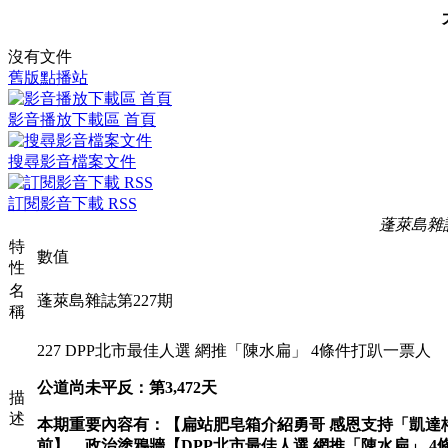
沒有文件
舊版點播站
影音播放下載區 首頁
搜尋影音檔案文件
訂閱影音下載 RSS
蓬萊島雜誌
特
數值
性
名
蓬萊島雜誌第227期
稱
227 DPP北市最佳人選 網推「陳水扁」 4條件打趴一票人
公道尚未平反：第3,472天
描
述
本期重要內容有：【扁站肥皂箱介紹勇哥 感恩支持「凱達
前】、政治塗鴉牆【DPP北市最佳人選 網推「陳水扁」 