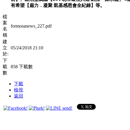
有希望【扁力．凝聚 凱基感恩會全紀錄】等。
檔
案
formosanews_227.pdf
名
稱
建
立
05/24/2018 21:10
於:
下
載
858 下載數
數
下載
檢視
返回