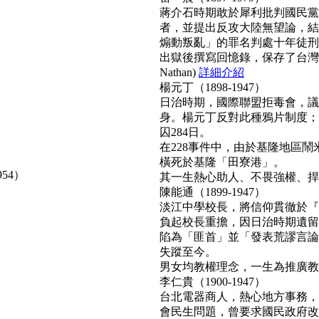
蔣介石時期敢於犀利批判國民黨
者，並提出反攻大陸無望論，結
煽動叛亂」的罪名判處十年徒刑
出獄後撰寫回憶錄，保存了台灣
Nathan)
詳細介紹
楊元丁（1898-1947）
日治時期，國際聯盟拒毒會，議
身。楊元丁反對此種鴉片制度；
囚284日。
在228事件中，由於基隆地區
橫死於基隆「田寮港」。
954）
其一生熱心助人、不畏強權、捍衛正
陳能通（1899-1947）
淡江中學校長，將信仰貫徹於『
負起校長重擔，因日治時期遺留
陷為「匪首」並「發表荒謬言論
失蹤至今。
男女均教權理念，一生為推廣教育無
李仁貴（1900-1947）
台北電器商人，熱心地方事務，
會民生問題，曾要求國民政府改