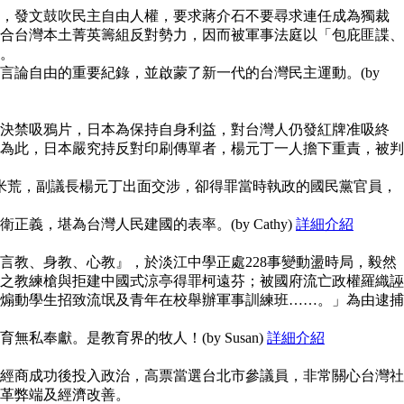
，發文鼓吹民主自由人權，要求蔣介石不要尋求連任成為獨裁
合台灣本土菁英籌組反對勢力，因而被軍事法庭以「包庇匪諜、
。
言論自由的重要紀錄，並啟蒙了新一代的台灣民主運動。(by
決禁吸鴉片，日本為保持自身利益，對台灣人仍發紅牌准吸終
為此，日本嚴究持反對印刷傳單者，楊元丁一人擔下重責，被判
鬧米荒，副議長楊元丁出面交涉，卻得罪當時執政的國民黨官員，
義，堪為台灣人民建國的表率。(by Cathy)
詳細介紹
言教、身教、心教』，於淡江中學正處228事變動盪時局，毅然
之教練槍與拒建中國式涼亭得罪柯遠芬；被國府流亡政權羅織誣
煽動學生招致流氓及青年在校舉辦軍事訓練班……。」為由逮捕
私奉獻。是教育界的牧人！(by Susan)
詳細介紹
經商成功後投入政治，高票當選台北市參議員，非常關心台灣社
革弊端及經濟改善。