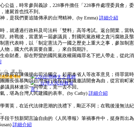
公益，時常參與義診，228事件擔任「228事件處理委員會」委
，連屍首也找不到。
，是我們要追隨傳承的台灣精神。(by Emma)
詳細介紹
時，就通過行政科及司法科「雙料」高等考試。返台開業，當執
辯。終戰後，當選第一屆參議員，對國民黨政權之貪污腐敗及壟
制憲代表時，以「制定憲法乃一國之歷史上重大之事，參加制憲
人物，國大代表當要自重。」來自我期許。
生命財產。卻在野蠻的國民黨政權羅織罪名下把人帶走，從此消
紹
聖 山 運 動
行政長官陳儀提出司法獨立、起用本省人等改革意見；得罪當時
思感恩臺灣神
團團長張慕陶以台灣省行政長官陳儀邀請開會為由，從宮前町家
參議員林連宗一同帶走，竟一去不回。
堪為台灣人民建國的表率。(by Cathy)
詳細介紹
學菁英，在近代法律思潮的洗禮下，剛正不阿；在戰後漫無法紀
。
手段干預新聞言論自由的《人民導報》筆禍事件中，挺身而出為
san)
詳細介紹