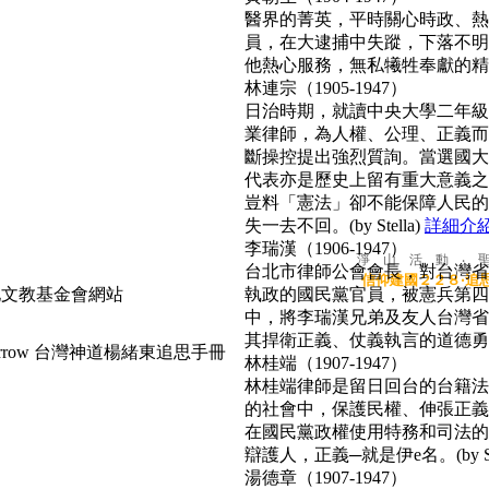
醫界的菁英，平時關心時政、熱心
員，在大逮捕中失蹤，下落不明
他熱心服務，無私犧牲奉獻的精神
林連宗（1905-1947）
日治時期，就讀中央大學二年級
業律師，為人權、公理、正義而
斷操控提出強烈質詢。當選國大
代表亦是歷史上留有重大意義之
豈料「憲法」卻不能保障人民的
失一去不回。(by Stella)
詳細介
李瑞漢（1906-1947）
淨 山 活 動 ‧ 
台北市律師公會會長，對台灣省
信仰建國２２８‧追
執政的國民黨官員，被憲兵第四
中，將李瑞漢兄弟及友人台灣省
其捍衛正義、仗義執言的道德勇氣，
台灣神道楊緒東追思手冊
林桂端（1907-1947）
林桂端律師是留日回台的台籍法
的社會中，保護民權、伸張正義
在國民黨政權使用特務和司法的
辯護人，正義─就是伊e名。(by Su
湯德章（1907-1947）