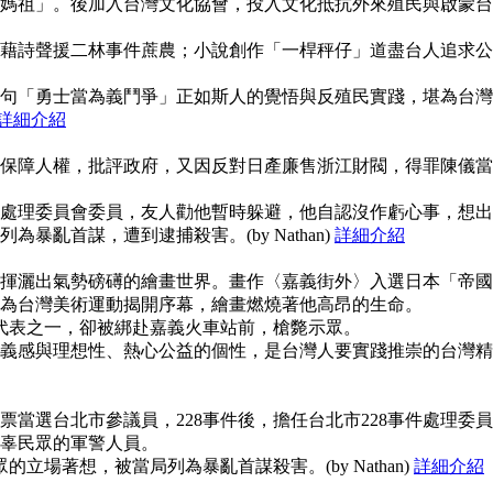
媽祖」。後加入台灣文化協會，投入文化抵抗外來殖民與啟蒙台
藉詩聲援二林事件蔗農；小說創作「一桿秤仔」道盡台人追求公
句「勇士當為義鬥爭」正如斯人的覺悟與反殖民實踐，堪為台灣
詳細介紹
保障人權，批評政府，又因反對日產廉售浙江財閥，得罪陳儀當
事件處理委員會委員，友人勸他暫時躲避，他自認沒作虧心事，想出
暴亂首謀，遭到逮捕殺害。(by Nathan)
詳細介紹
揮灑出氣勢磅礡的繪畫世界。畫作〈嘉義街外〉入選日本「帝國
為台灣美術運動揭開序幕，繪畫燃燒著他高昂的生命。
使代表之一，卻被綁赴嘉義火車站前，槍斃示眾。
義感與理想性、熱心公益的個性，是台灣人要實踐推崇的台灣精
當選台北市參議員，228事件後，擔任台北市228事件處理委員
辜民眾的軍警人員。
的立場著想，被當局列為暴亂首謀殺害。(by Nathan)
詳細介紹