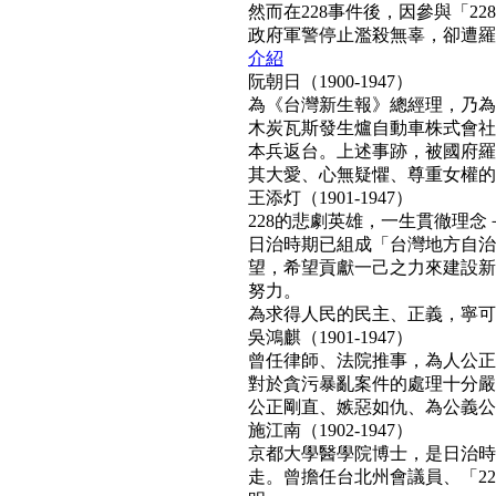
然而在228事件後，因參與「2
政府軍警停止濫殺無辜，卻遭羅織「
介紹
阮朝日（1900-1947）
為《台灣新生報》總經理，乃為
木炭瓦斯發生爐自動車株式會社
本兵返台。上述事跡，被國府羅織
其大愛、心無疑懼、尊重女權的真民
王添灯（1901-1947）
228的悲劇英雄，一生貫徹理
日治時期已組成「台灣地方自治
望，希望貢獻一己之力來建設新
努力。
為求得人民的民主、正義，寧可得罪
吳鴻麒（1901-1947）
曾任律師、法院推事，為人公正
對於貪污暴亂案件的處理十分嚴
公正剛直、嫉惡如仇、為公義公理
施江南（1902-1947）
京都大學醫學院博士，是日治時
走。曾擔任台北州會議員、「22