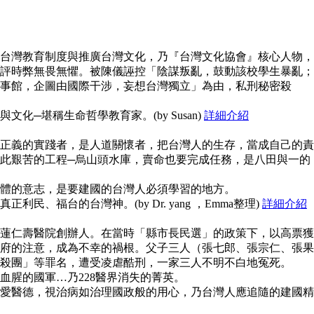
台灣教育制度與推廣台灣文化，乃『台灣文化協會』核心人物，
評時弊無畏無懼。被陳儀誣控「陰謀叛亂，鼓動該校學生暴亂；
事館，企圖由國際干涉，妄想台灣獨立」為由，私刑秘密殺
化─堪稱生命哲學教育家。(by Susan)
詳細介紹
正義的實踐者，是人道關懷者，把台灣人的生存，當成自己的責
此艱苦的工程─烏山頭水庫，賣命也要完成任務，是八田與一的
體的意志，是要建國的台灣人必須學習的地方。
民、福台的台灣神。(by Dr. yang ，Emma整理)
詳細介紹
蓮仁壽醫院創辦人。在當時「縣市長民選」的政策下，以高票獲
府的注意，成為不幸的禍根。父子三人（張七郎、張宗仁、張果
殺團」等罪名，遭受凌虐酷刑，一家三人不明不白地冤死。
血腥的國軍…乃228醫界消失的菁英。
愛醫德，視治病如治理國政般的用心，乃台灣人應追隨的建國精