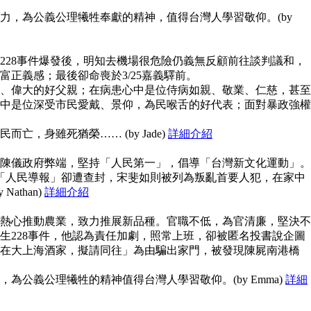
力，為公義公理犧牲奉獻的精神，值得台灣人學習敬仰。(by
228事件爆發後，明知去機場很危險仍義無反顧前往談判議和，
富正義感；最後卻命喪於3/25嘉義驛前。
、偉大的好父親；在病患心中是位侍病如親、敬業、仁慈，甚至
中是位深受市民愛戴、景仰，為民喉舌的好代表；面對暴政強權
亡，身雖死猶榮…… (by Jade)
詳細介紹
陳儀政府弊端，堅持「人民第一」，倡導「台灣新文化運動」。
但「人民導報」卻遭查封，宋斐如則被列為叛亂首要人犯，在家中
athan)
詳細介紹
熱心推動農業，致力推展新品種。官職不低，為官清廉，堅決不
生228事件，他認為責任加劇，照常上班，卻被匿名投書說企圖
在大上海酒家，擬請同往」為由騙出家門，被發現陳屍南港橋
為公義公理犧牲的精神值得台灣人學習敬仰。(by Emma)
詳細