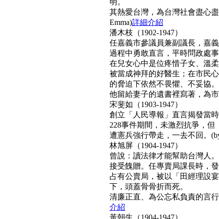
明。
其熱愛台灣，為台灣社會盡心盡
Emma)
詳細介紹
潘木枝（1902-1947）
任嘉義市參議員兼副議長，嘉義
過程中勇敢直言，平時問政處事
在兒女心中是位疼惜子女、溫柔
被當成神拜的好醫生；在市民心
的脅迫下依然不畏懼、不妥協。
他留給妻子的遺書裡寫著，為市民而
宋斐如（1903-1947）
創立「人民導報」直言揭發當時
228事件期間，未激烈抗爭，
遭憲兵強行帶走，一去不回。(by N
林旭屏（1904-1947）
曾說：讀法律才能幫助台灣人。
接受餽贈。任專賣局課長時，發
占有公賣局，被以「田經理設宴
下，頭蓋骨骨折而死。
清廉正直、為公忘私負責的言行，
介紹
黃朝生（1904-1947）