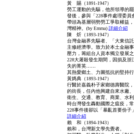
黃 賜（1891-1947）
勞工運動的先驅，他所領導的罷工
發後，參與「228事件處理委
帶頭為基層弱勢勞工爭取權益，
灣精神。(by Emma)
詳細介紹
陳 炘（1893-1947）
台灣金融界先驅者、「大東信託
主修經濟學。致力於本土金融事
壓力，籌組台人資本獨立發展之
228大屠殺發生期間，因損及浙
失的菁英……
其熱愛鄉土、力圖抵抗的堅持行動力
黃媽典（1893-1947）
行醫於嘉義朴子家鄉德壽醫院，
的街長，任內他興建自來水廠、
衛生、交通、教育、商業、水利
時台灣發生轟動國際之瘟疫，常
228事件後卻以「暴亂首要份子」
詳細介紹
賴 和（1894-1943）
賴和，台灣新文學先覺者。