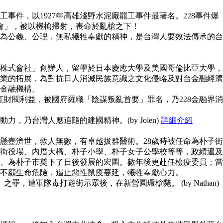
事件，以1927年高雄淺野水泥廠罷工事件最著名。228事件爆
員會」，被以機槍掃射，喪命於亂槍之下！
為公義、公理，無私犧牲奉獻的精神，是台灣人要效法傳承的台
株式會社」創辦人，留學於日本慶應大學及美國哥倫比亞大學，
業的拓展，為對抗日人消滅民族意識之文化侵略及對台金融經濟
金融機構。
江財閥利益，被國府羅織「陰謀叛亂首要」罪名，乃228金融界消
，乃台灣人應追隨的建國精神。(by Jolen)
詳細介紹
懸壺濟世，救人無數，有卓越拔群醫術。28歲時被任命為朴子街
街役場、內厝大橋、朴子小學、朴子女子公學校等等，政績遍及
、為朴子市奠下了日後發展的宏圖。數年後更赴任檢疫委員；當
不顧生命危險，遏止惡性鼠疫蔓延，犧牲奉獻心力。
之罪，遭軍隊毒打遊街示眾後，在新營圓環槍斃。 (by Nathan)