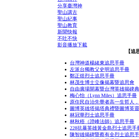
分享臺灣神
聖山講古
聖山紀事
聖山教育
新聞快報
不吐不快
影音播放下載
【追
台灣神道楊緒東追思手冊
左派台獨教父史明追思手冊
鄭正煜烈士追思手冊
林茂生博士立像揭幕暨追思會
自由廣場開幕暨台灣英雄揭碑
梅心怡（Lynn Miles）追思手冊
原住民自治先覺者高一生哲人
圖博英雄塔揭塔典禮暨圖博英
林冠華烈士追思手冊
林秋梧（證峰法師）追思手冊
228抗暴英雄黃金島烈士追思手
陳智雄揭碑暨蔡有全烈士追思