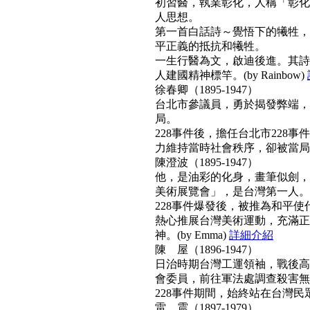
初習醫，執業彰化，人稱「彰化
人思想。
第一首白話詩～覺悟下的犧牲，
平正義的抵抗和犧牲。
一生行醫為文，啟迪後進。其詩
人建國精神標竿。(by Rainbow)
徐春卿（1895-1947）
台北市參議員，勇於揭發弊端，
局。
228事件後，擔任台北市228
力維持當時社會秩序，卻被當局列為
陳澄波（1895-1947）
他，是油彩的化身，畫筆似劍，
美術展覽會」，是台灣第一人。
228事件爆發後，被推為和平
熱心推展台灣美術運動，充滿正
神。(by Emma)
詳細介紹
陳 屋（1896-1947）
日治時期台灣工運領袖，戰後高票
會委員，前往軍法處調查殺害無
228事件期間，始終站在台灣民眾
雷 震（1897-1979）