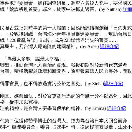
28事件處理委員會」擔任調查組長，調查六名殺人兇手，要求國民
陰謀叛亂首要」罪名，於家中被抓走遇害。(by Nathan)
詳細
民喉舌並批判時事的第一大報業；因應能源拮据創辦「日の丸式
」；於戰後組織「台灣海外青年復員促進委員會」，幫助台籍日
「228叛亂首謀」罪名，成為228媒體界消失的菁英……
主，乃台灣人應追隨的建國精神。(by Aries)
詳細介紹
念－「為最大多數，謀最大幸福」。
聯盟」推動台灣地方自治的實現。戰後初期對於新時代充滿希
台灣。積極活躍於政壇和新聞界，除辦報廣聽人民心聲外，問政
官員，也不得放過貪污公帑之官吏。(by Stella)
詳細介紹
剛直、嫉惡如仇，對於官吏貪污馬虎的作風十分不以為然，因此
格，從不加以寬待。
的精神，是台灣人要學習傳承的精神。(by Emma)
詳細介紹
代第二位獲得醫學博士的台灣人。致力為台籍日本兵回台而奔
8事件處理委員會」委員，228事件時，從病榻前被捉走，生死不