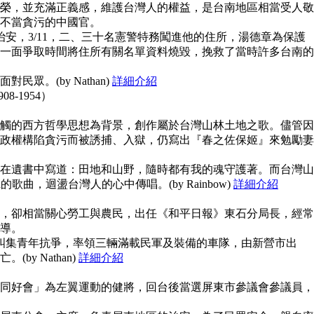
榮，並充滿正義感，維護台灣人的權益，是台南地區相當受人敬
不當貪污的中國官。
治安，3/11，二、三十名憲警特務闖進他的住所，湯德章為保護
一面爭取時間將住所有關名單資料燒毀，挽救了當時許多台南的
眾。(by Nathan)
詳細介紹
908-1954）
觸的西方哲學思想為背景，創作屬於台灣山林土地之歌。儘管因
政權構陷貪污而被誘捕、入獄，仍寫出『春之佐保姬』來勉勵妻
在遺書中寫道：田地和山野，隨時都有我的魂守護著。而台灣山
guna的歌曲，迴盪台灣人的心中傳唱。(by Rainbow)
詳細介紹
，卻相當關心勞工與農民，出任《和平日報》東石分局長，經常
導。
上糾集青年抗爭，率領三輛滿載民軍及裝備的車隊，由新營市出
y Nathan)
詳細介紹
同好會」為左翼運動的健將，回台後當選屏東市參議會參議員，