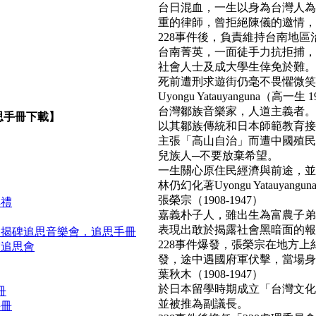
台日混血，一生以身為台灣人為
重的律師，曾拒絕陳儀的邀情，
228事件後，負責維持台南地區
台南菁英，一面徒手力抗拒捕，
社會人士及成大學生倖免於難。
死前遭刑求遊街仍毫不畏懼微笑面對民
Uyongu Yatauyanguna（高一生 1
台灣鄒族音樂家，人道主義者。
思手冊下載】
以其鄒族傳統和日本師範教育接
主張「高山自治」而遭中國殖民
兒族人─不要放棄希望。
一生關心原住民經濟與前途，並
林仍幻化著Uyongu Yatauyan
張榮宗（1908-1947）
典禮
嘉義朴子人，雖出生為富農子弟
表現出敢於揭露社會黑暗面的報
．揭碑追思音樂會．追思手冊
228事件爆發，張榮宗在地方
靈追思會
發，途中遇國府軍伏擊，當場身亡。(b
葉秋木（1908-1947）
於日本留學時期成立「台灣文化
冊
並被推為副議長。
手冊