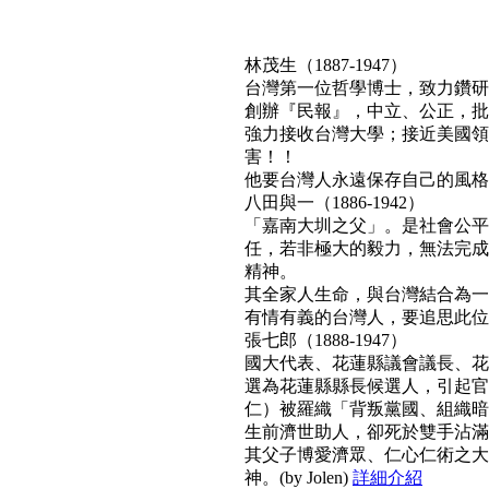
林茂生（1887-1947）
台灣第一位哲學博士，致力鑽研
創辦『民報』，中立、公正，批
強力接收台灣大學；接近美國領
害！！
他要台灣人永遠保存自己的風格與文
八田與一（1886-1942）
「嘉南大圳之父」。是社會公平
任，若非極大的毅力，無法完成
精神。
其全家人生命，與台灣結合為一
有情有義的台灣人，要追思此位真正利
張七郎（1888-1947）
國大代表、花蓮縣議會議長、花
選為花蓮縣縣長候選人，引起官
仁）被羅織「背叛黨國、組織暗
生前濟世助人，卻死於雙手沾滿
其父子博愛濟眾、仁心仁術之大
神。(by Jolen)
詳細介紹