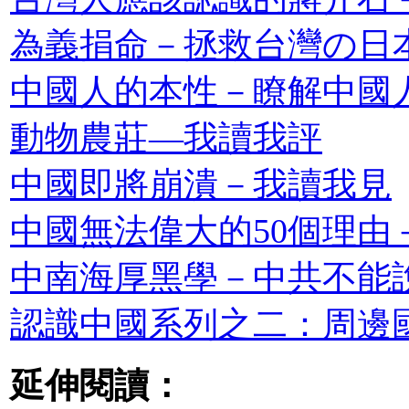
為義捐命－拯救台灣の日
中國人的本性－瞭解中國
動物農莊—我讀我評
中國即將崩潰－我讀我見
中國無法偉大的50個理由
中南海厚黑學－中共不能
認識中國系列之二：周邊
延伸閱讀：