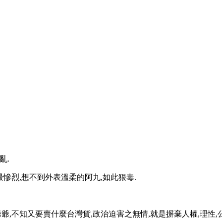
亂.
慘烈,想不到外表溫柔的阿九,如此狠毒.
,不知又要賣什麼台灣貨,政治迫害之無情,就是摒棄人權,理性,公