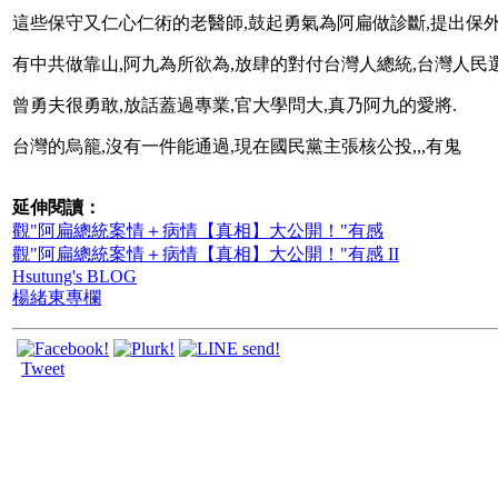
這些保守又仁心仁術的老醫師,鼓起勇氣為阿扁做診斷,提出保外
有中共做靠山,阿九為所欲為,放肆的對付台灣人總統,台灣人民
曾勇夫很勇敢,放話蓋過專業,官大學問大,真乃阿九的愛將.
台灣的烏籠,沒有一件能通過,現在國民黨主張核公投,,,有鬼
延伸閱讀：
觀"阿扁總統案情＋病情【真相】大公開！"有感
觀"阿扁總統案情＋病情【真相】大公開！"有感 II
Hsutung's BLOG
楊緒東專欄
Tweet