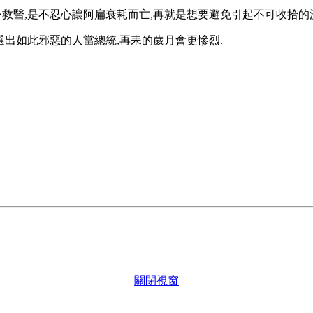
救醫,是不忍心讓阿扁衰耗而亡,再就是想要避免引起不可收拾的
選出如此邪惡的人當總統,再耒的歲月會更慘烈.
關閉視窗