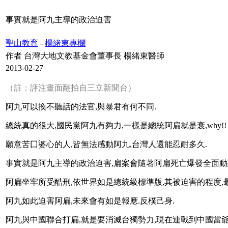
事實就是阿九主導的政治迫害
聖山教育
-
楊緒東專欄
作者 台灣大地文教基金會董事長 楊緒東醫師
2013-02-27
（註：評注畫面翻拍自三立新聞台）
阿九可以換不聽話的法官,與暴君有何不同.
總統真的很大,國民黨阿九有夠力,一樣是總統阿扁就是衰,why!!
願意苦囗婆心的人,皆無法感動阿九,台灣人還能忍耐多久.
事實就是阿九主導的政治迫害,扁案會隨著阿扁死亡爆發全面動
阿扁坐牢所受酷刑,依世界如是總統級標準版,其被迫害的程度,最
阿九如此迫害阿扁,未來會有如是報應.反樸己身.
阿九與中國聯合打扁,就是要消滅台獨勢力,現在連戰到中國當爺爺