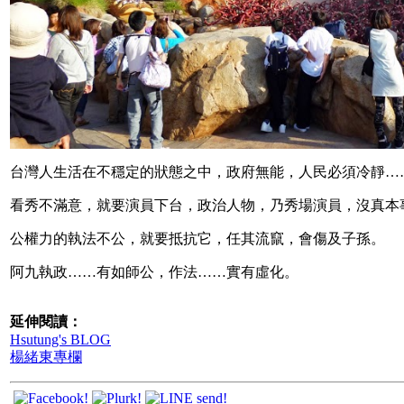
台灣人生活在不穩定的狀態之中，政府無能，人民必須冷靜…
看秀不滿意，就要演員下台，政治人物，乃秀場演員，沒真本
公權力的執法不公，就要抵抗它，任其流竄，會傷及子孫。
阿九執政……有如師公，作法……實有虛化。
延伸閱讀：
Hsutung's BLOG
楊緒東專欄