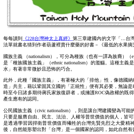
每每讀到
《228台灣神太上真經》
第三章建國內的文字「…台
法單就書名猜到作者葫蘆裡賣什麼藥的好書－《最低的水果摘
國族主義 （nationalism），可分為種族（也有一譯為族裔
是「種族國族主義」（ethnic nationalism）的濫
水」有著非常微妙且恐怖的巧合。
此外，此種「國族主義」，有著極大的「排他」性，像德國納粹
造」共主，藉以鞏固其立國的「正統性」便有其必要，無論是R
時至今日諸多期待蔣氏家族復辟者，或擁護ROC偽政權的既
產生應有的認同。
公民國族主義（civic nationalism），則是讓台灣建國變
只要是服膺自由、民主、法治、人權等普世價值的個人，皆可
是透過學習因捍衛普世價值而犧牲的台灣先賢先烈之大愛精神
後，自然能形塑出對「台灣」是一個國家的認同，如此自然有