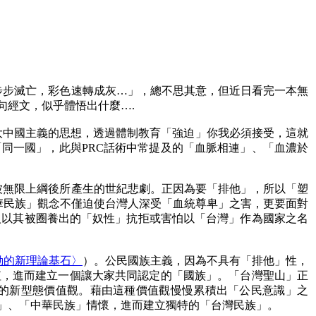
步步滅亡，彩色速轉成灰…」，總不思其意，但近日看完一本無
句經文，似乎體悟出什麼….
義，懷抱著大中國主義的思想，透過體制教育「強迫」你我必須接受，這就
隸屬於「同一國」，此與PRC話術中常提及的「血脈相連」、「血濃於
義被無限上綱後所產生的世紀悲劇。正因為要「排他」，所以「塑
中華民族」觀念不僅迫使台灣人深受「血統尊卑」之害，更要面對
人以其被圈養出的「奴性」抗拒或害怕以「台灣」作為國家之名
動的新理論基石〉
）。公民國族主義，因為不具有「排他」性，
值，進而建立一個讓大家共同認定的「國族」。「台灣聖山」正
外的新型態價值觀。藉由這種價值觀慢慢累積出「公民意識」之
」、「中華民族」情懷，進而建立獨特的「台灣民族」。