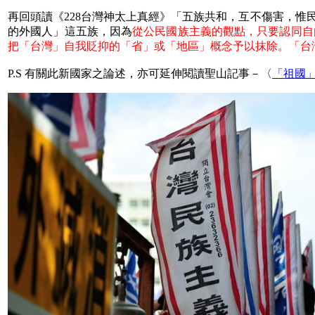
再回頭讀《228台灣神太上真經》「五族共和，互不傷害，
的外國人」這五族，因為
從公民國族主義的觀點，只要認同自
把「台灣」自我貶抑的「省」或「地區」概念予以抹除。「台
P.S 有關此新國家之論述，亦可延伸閱讀聖山記事－〈
「祖國