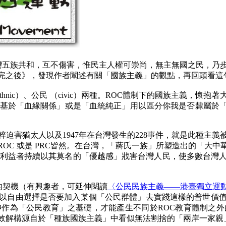
灣五族共和，互不傷害，惟民主人權可崇尚，無主無國之民，乃
完之後》，發現作者闡述有關「國族主義」的觀點，再回頭看這
）（ethnic）、公民 （civic）兩種。ROC體制下的國族主
觴。這種主義是基於「血緣關係」或是「血統純正」用以區分你我是否
迫害猶太人以及1947年在台灣發生的228事件，就是此種主
OC 或是 PRC皆然。在台灣，「蔣氏一族」所塑造出的「大
得利益者持續以其莫名的「優越感」戕害台灣人民，使多數台灣
為可能的契機（有興趣者，可延伸閱讀
〈公民民族主義——港臺獨立運
以自由選擇是否要加入某個「公民群體」去實踐這樣的普世價
作為「公民教育」之基礎，才能產生不同於ROC教育體制之
效解構源自於「種族國族主義」中看似無法割捨的「兩岸一家親