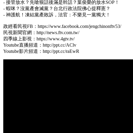
- 接管放水？先嗆狠話後滿是幹話？葉俊榮的放水SOP！
- 蝦咪？沒黨產會滅黨？台北行政法院佛心提釋憲？
- 神護航！凍結黨產敗訴，法官：不樂見一黨獨大！
政經看民視FB：https://www.facebook.com/jengchinonftv53/
民視新聞官網：http://news.ftv.com.tw/
四季線上影視：https://www.4gtv.tv/
Youtube直播頻道：http://ppt.cc/AClv
Youtube影片頻道：http://ppt.cc/raEwR