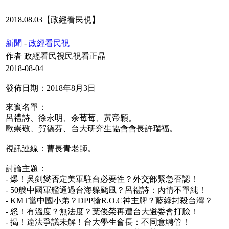
2018.08.03【政經看民視】
新聞
-
政經看民視
作者 政經看民視民視看正晶
2018-08-04
發佈日期：2018年8月3日
來賓名單：
呂禮詩、徐永明、余莓莓、黃帝穎。
歐崇敬、賀德芬、台大研究生協會會長許瑞福。
視訊連線：曹長青老師。
討論主題：
- 爆！吳釗燮否定美軍駐台必要性？外交部緊急否認！
- 50艘中國軍艦通過台海躲颱風？呂禮詩：內情不單純！
- KMT當中國小弟？DPP搶R.O.C神主牌？藍綠封殺台灣？
- 怒！有溫度？無法度？葉俊榮再遭台大遴委會打臉！
- 揭！違法爭議未解！台大學生會長：不同意聘管！