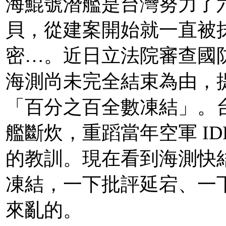
海鯤號潛艦是台灣努力了
貝，從建案開始就一直被
密…。近日立法院審查國
海測尚未完全結束為由，
「百分之百全數凍結」。
艦斷炊，重蹈當年空軍 I
的教訓。現在看到海測快
凍結，一下批評延宕、一
來亂的。