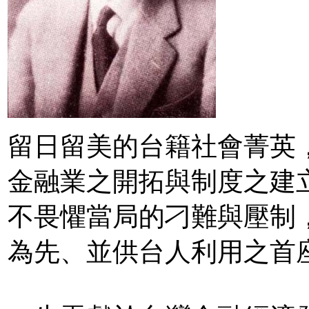
留日留美的台籍社會菁英
金融業之開拓與制度之建
不畏懼當局的刁難與壓制
為先、並供台人利用之首