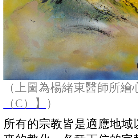
（上圖為楊緒東醫師所繪
（C）】
）
所有的宗教皆是適應地域