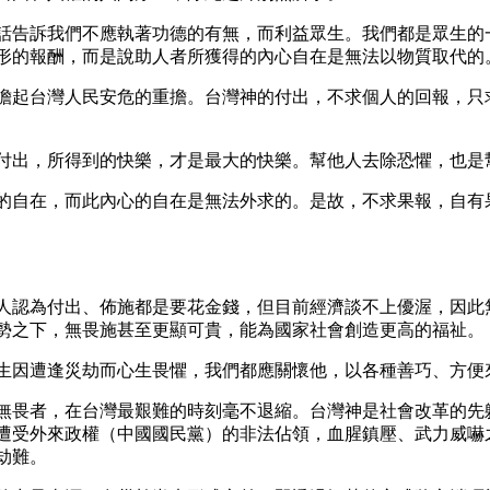
話告訴我們不應執著功德的有無，而利益眾生。我們都是眾生的
形的報酬，而是說助人者所獲得的內心自在是無法以物質取代的
擔起台灣人民安危的重擔。台灣神的付出，不求個人的回報，只
付出，所得到的快樂，才是最大的快樂。幫他人去除恐懼，也是
的自在，而此內心的自在是無法外求的。是故，不求果報，自有
人認為付出、佈施都是要花金錢，但目前經濟談不上優渥，因此
勢之下，無畏施甚至更顯可貴，能為國家社會創造更高的福祉。
生因遭逢災劫而心生畏懼，我們都應關懷他，以各種善巧、方便
無畏者，在台灣最艱難的時刻毫不退縮。台灣神是社會改革的先
遭受外來政權（中國國民黨）的非法佔領，血腥鎮壓、武力威嚇
劫難。