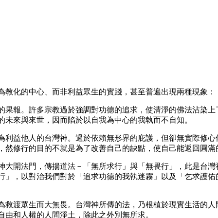
為教化的中心、而非利益眾生的實踐，甚至普遍出現兩種現象：
的果報。許多宗教過於強調對功德的追求，使清淨的佛法沾染上
的未來與來世，因而陷於以自我為中心的我執而不自知。
為利益他人的台灣神。過於依賴無形界的庇護，但卻無實際修心
，然修行的目的不就是為了改善自己的缺點，使自己能返回圓滿
神大開法門，傳揚道法－「無所求行」與「無畏行」，此是台灣
行」，以對治我們對於「追求功德的我執迷霧」以及「乞求護佑
為救渡眾生而大無畏。台灣神所傳的法，乃根植於現實生活的人
自由和人權的人間淨土，除此之外別無所求。