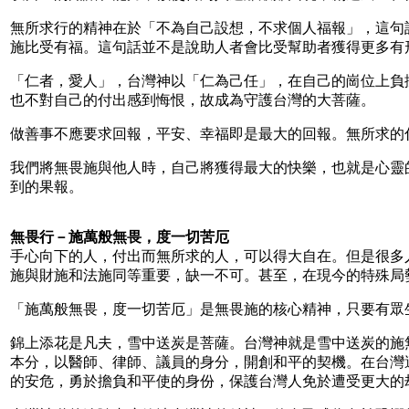
無所求行的精神在於「不為自己設想，不求個人福報」，這句
施比受有福。這句話並不是說助人者會比受幫助者獲得更多有
「仁者，愛人」，台灣神以「仁為己任」，在自己的崗位上負
也不對自己的付出感到悔恨，故成為守護台灣的大菩薩。
做善事不應要求回報，平安、幸福即是最大的回報。無所求的
我們將無畏施與他人時，自己將獲得最大的快樂，也就是心靈
到的果報。
無畏行－施萬般無畏，度一切苦厄
手心向下的人，付出而無所求的人，可以得大自在。但是很多
施與財施和法施同等重要，缺一不可。甚至，在現今的特殊局
「施萬般無畏，度一切苦厄」是無畏施的核心精神，只要有眾
錦上添花是凡夫，雪中送炭是菩薩。台灣神就是雪中送炭的施
本分，以醫師、律師、議員的身分，開創和平的契機。在台灣
的安危，勇於擔負和平使的身份，保護台灣人免於遭受更大的