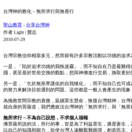
台灣神的教化－無所求行與無畏行
聖山教育
-
分享台灣神
作者 Light | 贊志
2010-07-29
台灣宗教信仰相當多元，然而卻有許多宗教活動以功德的追求
一是，「陷於追求功德的我執迷霧」，而不知自在乃是最難得
踐，甚至基於世俗交換的觀點，想與神佛進行交易，換取更好
另一是，「乞於無形界護佑的自我矮化」，而不知自己也可成
的努力來解決目前遇到的問題。這些都是一般人會產生的現象
為挽救世間宗教的衰微，延續眾生慧命，恢復台灣精神，台灣
就自身的菩薩道，我們應效法台灣神的「無所求行」與「無畏
無所求行－不為自己設想，不求個人福報
佛菩薩所說的法，所行的事，皆是為了利益眾生，廣度蒼生，
以自己的知識和能力，欲使台灣人遠離艱難困境，創造民主、