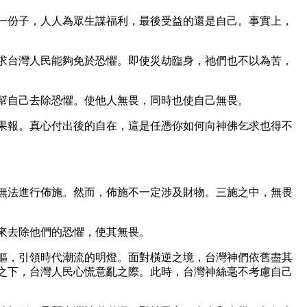
一份子，人人為眾生謀福利，最後受益的還是自己。事實上，
。
求台灣人民能夠免於恐懼。即使災劫臨身，祂們也不以為苦，
幫自己去除恐懼。使他人無畏，同時也使自己無畏。
果報。真心付出後的自在，這是任憑你如何向神佛乞求也得不
無法進行佈施。然而，佈施不一定涉及財物。三施之中，無畏
來去除他們的恐懼，使其無畏。
軀，引領時代潮流的明燈。面對橫逆之境，台灣神們依舊盡其
之下，台灣人民心慌意亂之際。此時，台灣神絲毫不考慮自己